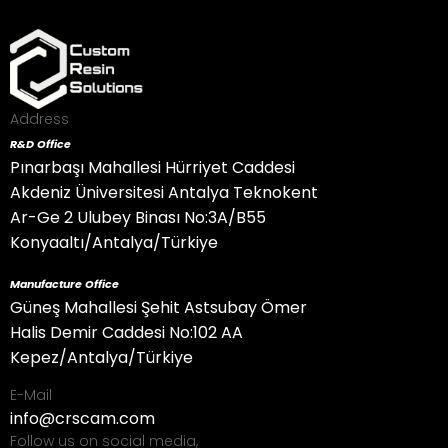
Custom Model Sand Resin
Custom Model Gray Resin
Custom Model Ortho Resin
Custom Cosmetic Resin
Custom Gingiva Resin
Address
Custom Splint Hard Resin
R&D Office
Custom Splint Resin
Pınarbaşı Mahallesi Hürriyet Caddesi
Custom Ibt Resin
Akdeniz Üniversitesi Antalya Teknokent
Custom Aligner Resin
Ar-Ge 2 Ulubey Binası No:3A/B55
Custom Trial Resin
Konyaaltı/Antalya/Türkiye
Custom Guide Resin
Manufacture Office
Custom Tray Resin
Güneş Mahallesi Şehit Astsubay Ömer
Custom Cast Resin
Halis Demir Caddesi No:102 AA
Kepez/Antalya/Türkiye
E-Mail
info@crscam.com
Follow us on social media,